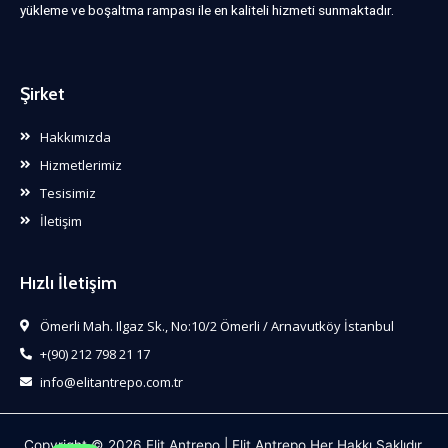
yükleme ve boşaltma rampası ile en kaliteli hizmeti sunmaktadır.
Şirket
Hakkımızda
Hizmetlerimiz
Tesisimiz
İletişim
Hızlı İletişim
Ömerli Mah. Ilgaz Sk., No:10/2 Ömerli / Arnavutköy İstanbul
+(90) 212 798 21 17
info@elitantrepo.com.tr
Copyright © 2026 Elit Antrepo | Elit Antrepo Her Hakkı Saklıdır.