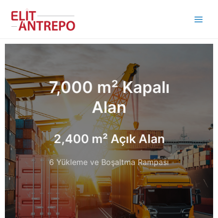
İçeriğe
Main
atla
Men
7,000 m² Kapalı
Alan
2,400 m² Açık Alan
6 Yükleme ve Boşaltma Rampası